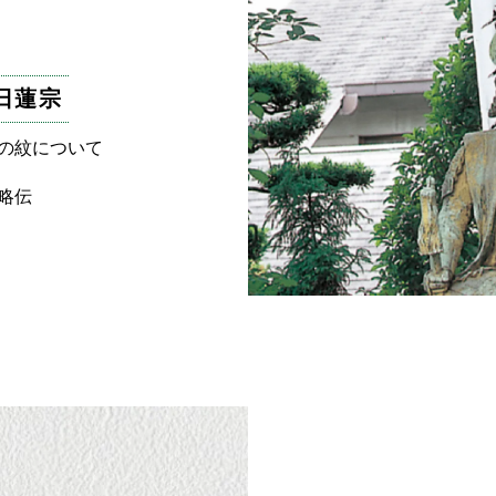
日蓮宗
の紋について
略伝