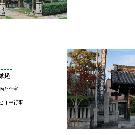
縁起
物と什宝
と年中行事