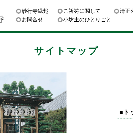
妙行寺縁起
ご祈祷に関して
清正
お問合せ
小坊主のひとりごと
サイトマップ
■
ト