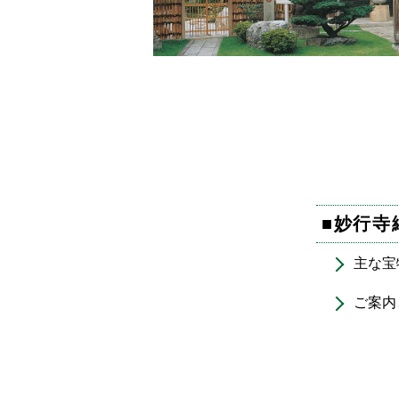
■
妙行寺
主な宝
ご案内