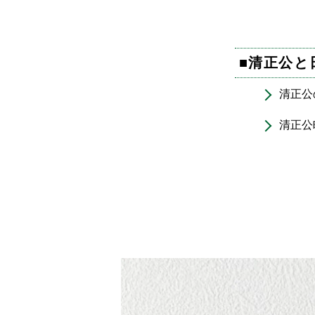
■
清正公と
清正公
清正公