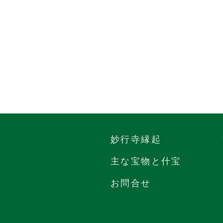
妙行寺縁起
主な宝物と什宝
お問合せ